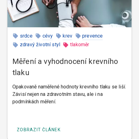
srdce
cévy
krev
prevence
zdravý životní styl
tlakoměr
točení hlavy
Měření a vyhodnocení krevního
tlaku
Opakovaně naměřené hodnoty krevního tlaku se liší.
Závisí nejen na zdravotním stavu, ale i na
podmínkách měření.
ZOBRAZIT ČLÁNEK