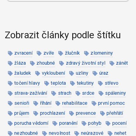
Zobrazit články podle štítku
zvracení
zvíře
žlučník
zlomeniny
žláza
zhoubné
zdravý životní styl
zánět
žaludek
vykloubení
uzliny
úraz
točení hlavy
teplota
tekutiny
střevo
strava-zažívání
strach
srdce
spáleniny
senioři
říhání
rehabilitace
první pomoc
průjem
prochlazení
prevence
přehřátí
porucha vědomí
poranění
pohyb
pocení
nezhoubné
nevolnost
neúrazové
nehet