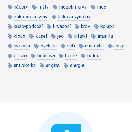
nádory
mýty
mozek-nervy
moč
mikroorganizmy
látková výměna
kůže-podkoží
krvácení
krev
kolaps
kloub
kašel
jed
infarkt
imunita
hygiena
dýchání
děti
cukrovka
cévy
břicho
boulička
boule
bolest
antibiotika
angína
alergie