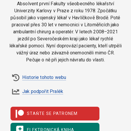
Absolvent první Fakulty všeobecného lékařství
Univerzity Karlovy v Praze z roku 1978. Zpočátku
působil jako vojenský lékař v Havlíčkově Brodě. Poté
pracoval přes 30 let v nemocnici v Litoměřicích jako
ambulantní chirurg a operatér. V letech 2008–2021
jezdil po Severočeském kraji jako lékař rychlé
lékařské pomoci. Nyní doprovází pacienty, kteří utrpěli
vážný úraz nebo závazně onemocněli mimo ČR.
Pečuje o ně při jejich návratu do vlasti.
Historie tohoto webu
Jak podpořit Pralék
STAŇTE SE PATRONEM
ELEKTRONICKÁ KNIHA