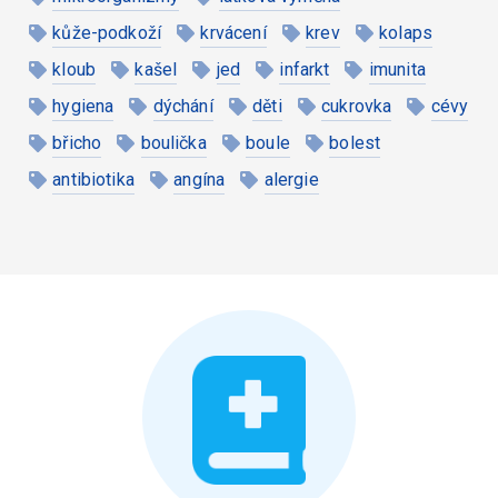
kůže-podkoží
krvácení
krev
kolaps
kloub
kašel
jed
infarkt
imunita
hygiena
dýchání
děti
cukrovka
cévy
břicho
boulička
boule
bolest
antibiotika
angína
alergie