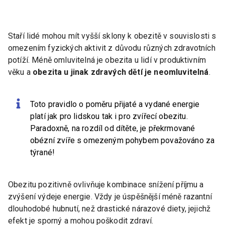
Staří lidé mohou mít vyšší sklony k obezitě v souvislosti s
omezením fyzických aktivit z důvodu různých zdravotních
potíží. Méně omluvitelná je obezita u lidí v produktivním
věku a
obezita u jinak zdravých dětí je neomluvitelná
.
Toto pravidlo o poměru přijaté a vydané energie
platí jak pro lidskou tak i pro zvířecí obezitu.
Paradoxně, na rozdíl od dítěte, je překrmované
obézní zvíře s omezeným pohybem považováno za
týrané!
Obezitu pozitivně ovlivňuje kombinace snížení příjmu a
zvýšení výdeje energie. Vždy je úspěšnější méně razantní
dlouhodobé hubnutí, než drastické nárazové diety, jejichž
efekt je sporný a mohou poškodit zdraví.