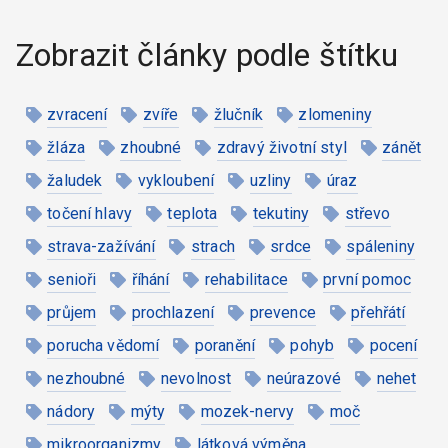
Zobrazit články podle štítku
zvracení
zvíře
žlučník
zlomeniny
žláza
zhoubné
zdravý životní styl
zánět
žaludek
vykloubení
uzliny
úraz
točení hlavy
teplota
tekutiny
střevo
strava-zažívání
strach
srdce
spáleniny
senioři
říhání
rehabilitace
první pomoc
průjem
prochlazení
prevence
přehřátí
porucha vědomí
poranění
pohyb
pocení
nezhoubné
nevolnost
neúrazové
nehet
nádory
mýty
mozek-nervy
moč
mikroorganizmy
látková výměna