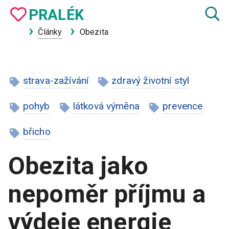
PRA
LÉK
Články
Obezita
strava-zažívání
zdravý životní styl
pohyb
látková výměna
prevence
břicho
Obezita jako
nepoměr příjmu a
výdeje energie