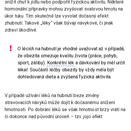
snížit chuť k jídlu nebo podpořit fyzickou aktivitu. Některé
hormonální přípravky mohou zvyšovat svalovou hmotu na
úkor tuku. Tím skutečně lze vyvolat dočasný efekt
zhubnutí. Takové „léky“ však bývají návykové, či jinak
zdraví škodlivé.
O lécích na hubnutí je vhodné uvažovat až v případě,
že obezita omezuje kvalitu života (práce, pohyb,
sport, záliby).
Konkrétní lék
a dávkování by měl určit
lékař. Součástí léčby obezity by vždy měla být
dohledovaná dieta a zvýšená fyzická aktivita.
V případě užívání léků na hubnutí beze změny
stravovacích návyků může dojít k dočasnému snížení
hmotnosti. Po dobrání léků se však hmotnost brzy vrátí na
či dokonce nad původní úroveň – tzv.
jojo efekt
.