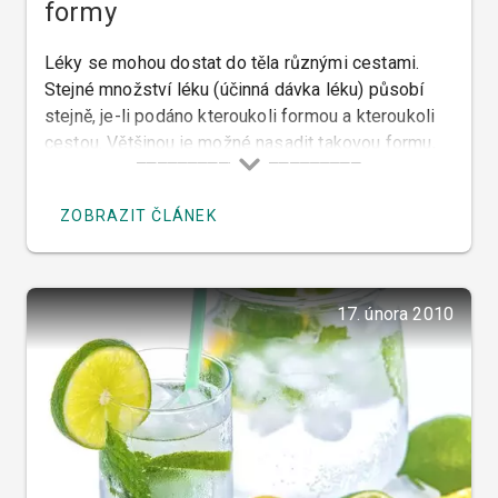
formy
Léky se mohou dostat do těla různými cestami.
Stejné množství léku (účinná dávka léku) působí
stejně, je-li podáno kteroukoli formou a kteroukoli
cestou. Většinou je možné nasadit takovou formu,
která pacientovi vyhovuje.
ZOBRAZIT ČLÁNEK
17. února 2010