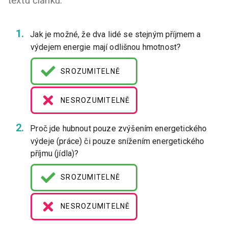
textu článku.
Jak je možné, že dva lidé se stejným příjmem a
výdejem energie mají odlišnou hmotnost?
SROZUMITELNĚ
NESROZUMITELNĚ
Proč jde hubnout pouze zvýšením energetického
výdeje (práce) či pouze snížením energetického
příjmu (jídla)?
SROZUMITELNĚ
NESROZUMITELNĚ