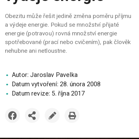
Obezitu může řešit jedině změna poměru příjmu
a výdeje energie. Pokud se množství přijaté
energie (potravou) rovná množství energie
spotřebované (prací nebo cvičením), pak člověk
nehubne ani netloustne.
Autor:
Jaroslav Pavelka
Datum vytvoření:
28. února 2008
Datum revize:
5. října 2017
DISKUTOVAT
SDÍLET
UPRAVIT
VYTISKNOUT
ČLÁNEK
ČLÁNEK
ČLÁNEK
ČLÁNEK