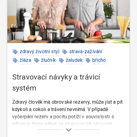
zdravý životní styl
strava-zažívání
žláza
žlučník
žaludek
břicho
tekutiny
Stravovací návyky a trávicí
systém
Zdravý člověk má obrovské rezervy, může jíst a pít
kdykoli a cokoli a trávení nevnímá. V případě
vyčerpání rezerv a pocitu potíží v souvislosti s
jídlem je třeba pátrat ve stravovacích návycích
dříve, než začít užívat léky podporující trávení.