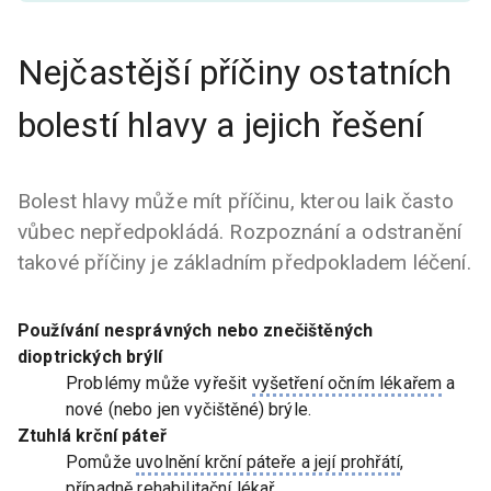
Nejčastější příčiny ostatních
bolestí hlavy a jejich řešení
Bolest hlavy může mít příčinu, kterou laik často
vůbec nepředpokládá. Rozpoznání a odstranění
takové příčiny je základním předpokladem léčení.
Používání nesprávných nebo znečištěných
dioptrických brýlí
Problémy může vyřešit
vyšetření očním lékařem
a
nové (nebo jen vyčištěné) brýle.
Ztuhlá krční páteř
Pomůže
uvolnění krční páteře a její prohřátí
,
případně rehabilitační lékař.