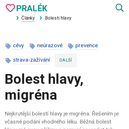
PRA
LÉK
Články
Bolesti hlavy
cévy
neúrazové
prevence
strava-zažívání
DALŠÍ
Bolest hlavy,
migréna
Nejkrutější bolestí hlavy je migréna. Řešením je
včasné podání vhodného léku. Běžná bolest