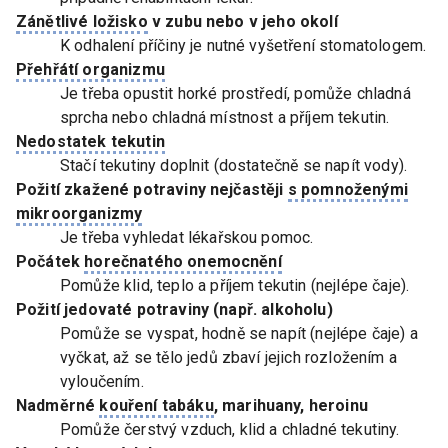
Zánětlivé ložisko
v zubu nebo v jeho okolí
K odhalení příčiny je nutné vyšetření stomatologem.
Přehřátí organizmu
Je třeba opustit horké prostředí, pomůže chladná
sprcha nebo chladná místnost a příjem tekutin.
Nedostatek tekutin
Stačí tekutiny doplnit (dostatečně se napít vody).
Požití zkažené potraviny nejčastěji
s pomnoženými
mikroorganizmy
Je třeba vyhledat lékařskou pomoc.
Počátek
horečnatého onemocnění
Pomůže klid, teplo a příjem tekutin (nejlépe čaje).
Požití jedovaté potraviny (např. alkoholu)
Pomůže se vyspat, hodně se napít (nejlépe čaje) a
vyčkat, až se tělo jedů zbaví jejich rozložením a
vyloučením.
Nadměrné
kouření tabáku
, marihuany, heroinu
Pomůže čerstvý vzduch, klid a chladné tekutiny.