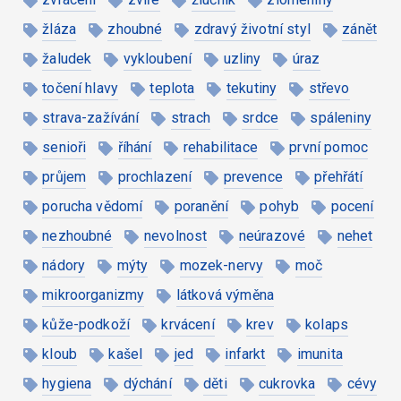
žláza
zhoubné
zdravý životní styl
zánět
žaludek
vykloubení
uzliny
úraz
točení hlavy
teplota
tekutiny
střevo
strava-zažívání
strach
srdce
spáleniny
senioři
říhání
rehabilitace
první pomoc
průjem
prochlazení
prevence
přehřátí
porucha vědomí
poranění
pohyb
pocení
nezhoubné
nevolnost
neúrazové
nehet
nádory
mýty
mozek-nervy
moč
mikroorganizmy
látková výměna
kůže-podkoží
krvácení
krev
kolaps
kloub
kašel
jed
infarkt
imunita
hygiena
dýchání
děti
cukrovka
cévy