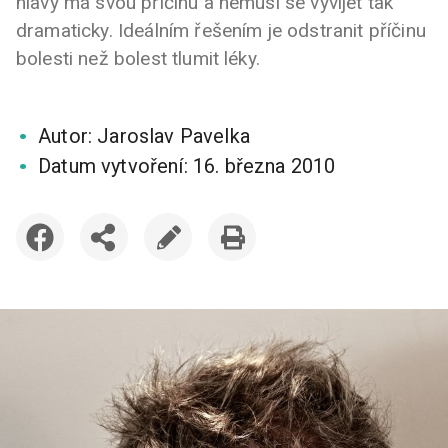
hlavy má svou příčinu a nemusí se vyvíjet tak
dramaticky. Ideálním řešením je odstranit příčinu
bolesti než bolest tlumit léky.
Autor:
Jaroslav Pavelka
Datum vytvoření:
16. března 2010
DISKUTOVAT
SDÍLET
UPRAVIT
VYTISKNOUT
ČLÁNEK
ČLÁNEK
ČLÁNEK
ČLÁNEK