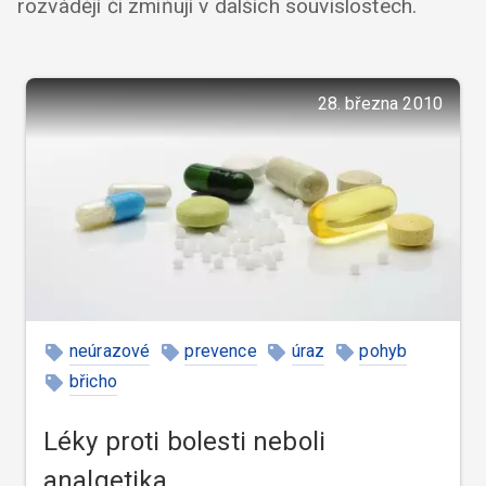
rozvádějí či zmiňují v dalších souvislostech.
28. března 2010
neúrazové
prevence
úraz
pohyb
břicho
Léky proti bolesti neboli
analgetika