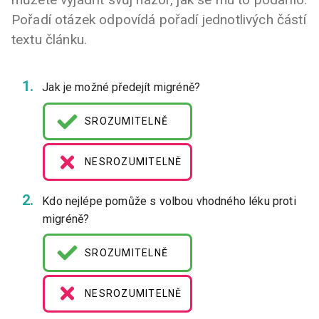
Pořadí otázek odpovídá pořadí jednotlivých částí
textu článku.
Jak je možné předejít migréně?
SROZUMITELNĚ
NESROZUMITELNĚ
Kdo nejlépe pomůže s volbou vhodného léku proti
migréně?
SROZUMITELNĚ
NESROZUMITELNĚ