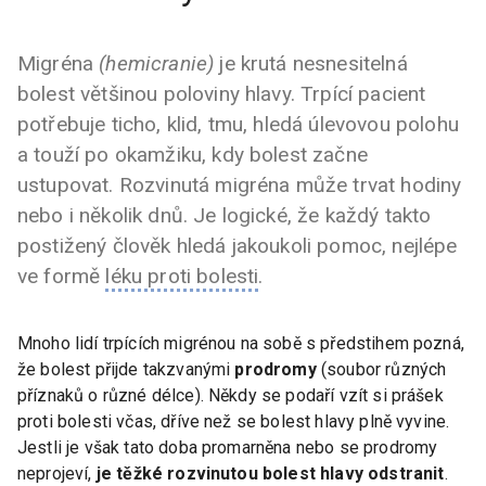
Migréna
(hemicranie)
je krutá nesnesitelná
bolest většinou poloviny hlavy. Trpící pacient
potřebuje ticho, klid, tmu, hledá úlevovou polohu
a touží po okamžiku, kdy bolest začne
ustupovat. Rozvinutá migréna může trvat hodiny
nebo i několik dnů. Je logické, že každý takto
postižený člověk hledá jakoukoli pomoc, nejlépe
ve formě
léku proti bolesti
.
Mnoho lidí trpících migrénou na sobě s předstihem pozná,
že bolest přijde takzvanými
prodromy
(soubor různých
příznaků o různé délce). Někdy se podaří vzít si prášek
proti bolesti včas, dříve než se bolest hlavy plně vyvine.
Jestli je však tato doba promarněna nebo se prodromy
neprojeví,
je těžké rozvinutou bolest hlavy odstranit
.