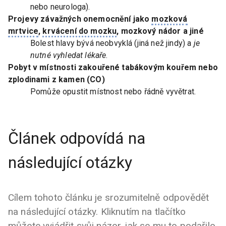
nebo neurologa).
Projevy závažných onemocnění jako
mozková
mrtvice
,
krvácení do mozku
, mozkový nádor a jiné
Bolest hlavy bývá neobvyklá (jiná než jindy) a
je
nutné vyhledat lékaře
.
Pobyt v místnosti zakouřené tabákovým kouřem nebo
zplodinami z kamen (CO)
Pomůže opustit místnost nebo řádně vyvětrat.
Článek odpovídá na
následující otázky
Cílem tohoto článku je srozumitelně odpovědět
na následující otázky. Kliknutím na tlačítko
můžete vyjádřit svůj názor, jak se mu to podařilo.