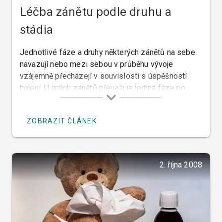
Léčba zánětu podle druhu a
stádia
Jednotlivé fáze a druhy některých zánětů na sebe
navazují nebo mezi sebou v průběhu vývoje
vzájemně přecházejí v souvislosti s úspěšností
hojení. U jiných zánětů převažuje jediná fáze po
téměř celou dobu trvání nemoci. Jednotlivá stádia
mají své specifické projevy, proto je i léčba v
ZOBRAZIT ČLÁNEK
různých fázích zánětu rozdílná.
2. října 2008