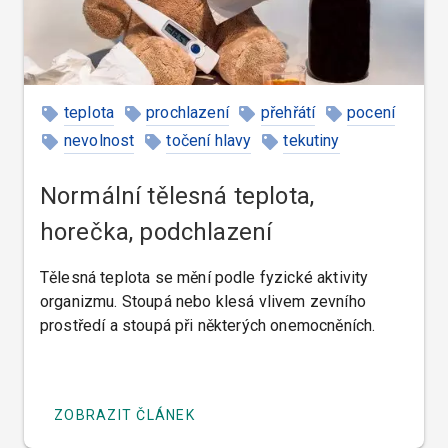
teplota
prochlazení
přehřátí
pocení
nevolnost
točení hlavy
tekutiny
moč
mikroorganizmy
Normální tělesná teplota,
horečka, podchlazení
Tělesná teplota se mění podle fyzické aktivity
organizmu. Stoupá nebo klesá vlivem zevního
prostředí a stoupá při některých onemocněních.
ZOBRAZIT ČLÁNEK