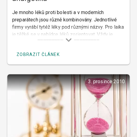
Je mnoho léků proti bolesti a v moderních
preparátech jsou různě kombinovány. Jednotlivé
firmy vyrábí tytéž léky pod různými názvy. Pro laika
je těžké se v nabídce léků zorientovat. Vždy je
správné, poradit se o vhodném léku proti bolesti se
svým lékařem nebo lékárníkem.
ZOBRAZIT ČLÁNEK
3. prosince 2010