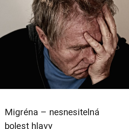
Migréna – nesnesitelná
bolest hlavy