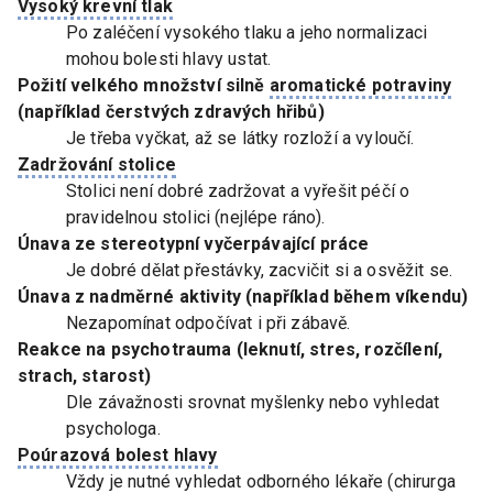
Vysoký krevní tlak
Po zaléčení vysokého tlaku a jeho normalizaci
mohou bolesti hlavy ustat.
Požití velkého množství silně
aromatické potraviny
(například čerstvých zdravých hřibů)
Je třeba vyčkat, až se látky rozloží a vyloučí.
Zadržování stolice
Stolici není dobré zadržovat a vyřešit péčí o
pravidelnou stolici (nejlépe ráno).
Únava ze stereotypní vyčerpávající práce
Je dobré dělat přestávky, zacvičit si a osvěžit se.
Únava z nadměrné aktivity (například během víkendu)
Nezapomínat odpočívat i při zábavě.
Reakce na psychotrauma (leknutí, stres, rozčílení,
strach, starost)
Dle závažnosti srovnat myšlenky nebo vyhledat
psychologa.
Poúrazová bolest hlavy
Vždy je nutné vyhledat odborného lékaře (chirurga