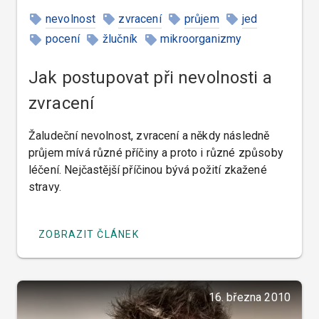
nevolnost
zvracení
průjem
jed
pocení
žlučník
mikroorganizmy
tekutiny
Jak postupovat při nevolnosti a
zvracení
Žaludeční nevolnost, zvracení a někdy následně
průjem mívá různé příčiny a proto i různé způsoby
léčení. Nejčastější příčinou bývá požití zkažené
stravy.
ZOBRAZIT ČLÁNEK
16. března 2010