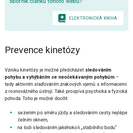
sborník článků tohoto webu?
ELEKTRONICKÁ KNIHA
Prevence kinetózy
Vzniku kinetózy je možné předcházet
sledováním
pohybu a vyhýbáním se neočekávaným pohybům
–
tedy aktivním slaďováním zrakových vjemů s informacemi
z rovnovážného ústrojí. Také prospívá psychická a fyzická
pohoda. Toho je možné docílit
sezením po směru jízdy a sledováním cesty nejlépe
čelním oknem,
na lodi sledováním jakéhokoli „stabilního bodu“