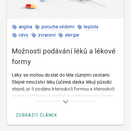
angína
porucha vědomí
teplota
cévy
zvracení
alergie
Možnosti podávání léků a lékové
formy
Léky se mohou dostat do těla různými cestami.
Stejné množství léku (účinná dávka léku) působí
stejně, je-li podáno kteroukoli formou a kteroukoli
cestou. Většinou je možné nasadit takovou formu,
která pacientovi vyhovuje.
ZOBRAZIT ČLÁNEK