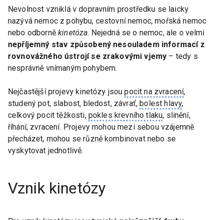
Nevolnost vzniklá v dopravním prostředku se laicky
nazývá nemoc z pohybu, cestovní nemoc, mořská nemoc
nebo odborně
kinetóza
. Nejedná se o nemoc, ale o velmi
nepříjemný stav způsobený nesouladem informací z
rovnovážného ústrojí se zrakovými vjemy
– tedy s
nesprávně vnímaným pohybem.
Nejčastější projevy kinetózy jsou
pocit na zvracení
,
studený pot, slabost, bledost, závrať,
bolest hlavy
,
celkový pocit těžkosti,
pokles krevního tlaku
, slinění,
říhání, zvracení. Projevy mohou mezi sebou vzájemně
přecházet, mohou se různě kombinovat nebo se
vyskytovat jednotlivě.
Vznik kinetózy