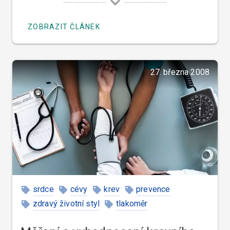
ZOBRAZIT ČLÁNEK
27. března 2008
srdce
cévy
krev
prevence
zdravý životní styl
tlakoměr
točení hlavy