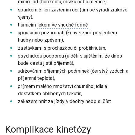
mimo loď (horizontu, mraku nebo měsíce),
spánkem či jen zavřením očí (tím se vyřadí zrakové
vjemy),
tlumícím
lékem ve vhodné formě
,
upoutáním pozornosti (konverzací, poslechem
hudby nebo zpěvem),
zastávkami s procházkou či proběhnutím,
psychickou podporou (u dětí s ujištěním, že dnes
bude cesta jistě příjemná),
udržováním příjemných podmínek (čerstvý vzduch a
příjemná teplota),
příjmem malého množství chutného jídla a
dostatkem oblíbených tekutin,
zákazem hrát za jízdy videohry nebo si číst.
Komplikace kinetózy