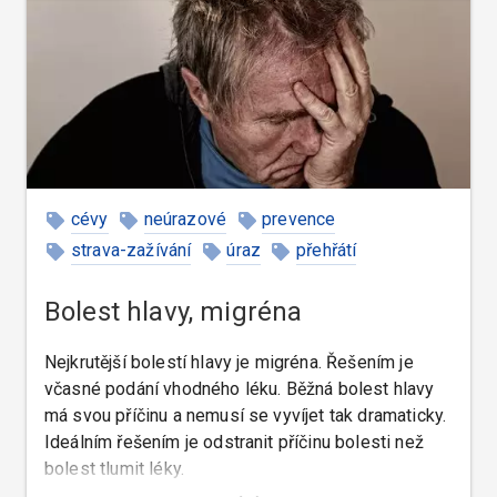
cévy
neúrazové
prevence
strava-zažívání
úraz
přehřátí
teplota
zánět
Bolest hlavy, migréna
Nejkrutější bolestí hlavy je migréna. Řešením je
včasné podání vhodného léku. Běžná bolest hlavy
má svou příčinu a nemusí se vyvíjet tak dramaticky.
Ideálním řešením je odstranit příčinu bolesti než
bolest tlumit léky.