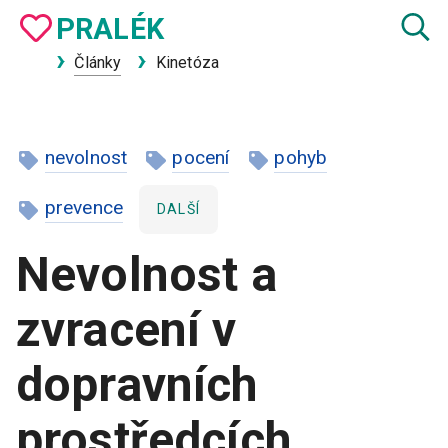
PRA
LÉK
Články
Kinetóza
nevolnost
pocení
pohyb
prevence
DALŠÍ
Nevolnost a
zvracení v
dopravních
prostředcích