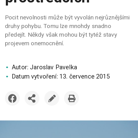
Pocit nevolnosti může být vyvolán nejrůznějšími
druhy pohybu. Tomu lze mnohdy snadno
předejít. Někdy však mohou být tytéž stavy
projevem onemocnění.
Autor:
Jaroslav Pavelka
Datum vytvoření:
13. července 2015
DISKUTOVAT
SDÍLET
UPRAVIT
VYTISKNOUT
ČLÁNEK
ČLÁNEK
ČLÁNEK
ČLÁNEK