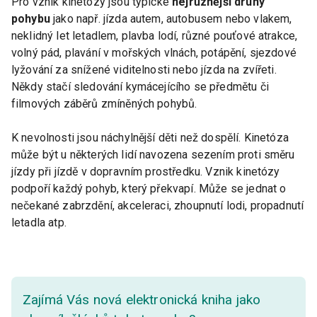
Pro vznik kinetózy jsou typické
nejrůznější druhy
pohybu
jako např. jízda autem, autobusem nebo vlakem,
neklidný let letadlem, plavba lodí, různé pouťové atrakce,
volný pád, plavání v mořských vlnách, potápění, sjezdové
lyžování za snížené viditelnosti nebo jízda na zvířeti.
Někdy stačí sledování kymácejícího se předmětu či
filmových záběrů zmíněných pohybů.
K nevolnosti jsou náchylnější děti než dospělí. Kinetóza
může být u některých lidí navozena sezením proti směru
jízdy při jízdě v dopravním prostředku. Vznik kinetózy
podpoří každý pohyb, který překvapí. Může se jednat o
nečekané zabrzdění, akceleraci, zhoupnutí lodi, propadnutí
letadla atp.
Zajímá Vás nová elektronická kniha jako