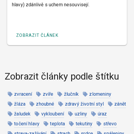
hlavy) zdánlivě s uchem nesouvisejí.
ZOBRAZIT ČLÁNEK
Zobrazit články podle štítku
zvracení
zvíře
žlučník
zlomeniny
žláza
zhoubné
zdravý životní styl
zánět
žaludek
vykloubení
uzliny
úraz
točení hlavy
teplota
tekutiny
střevo
strava-zažívání
strach
srdce
spáleniny