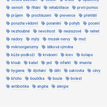
senioři
říhání
rehabilitace
první pomoc
průjem
prochlazení
prevence
přehřátí
porucha vědomí
poranění
pohyb
pocení
nezhoubné
nevolnost
neúrazové
nehet
nádory
mýty
mozek-nervy
moč
mikroorganizmy
látková výměna
kůže-podkoží
krvácení
krev
kolaps
kloub
kašel
jed
infarkt
imunita
hygiena
dýchání
děti
cukrovka
cévy
břicho
boulička
boule
bolest
antibiotika
angína
alergie