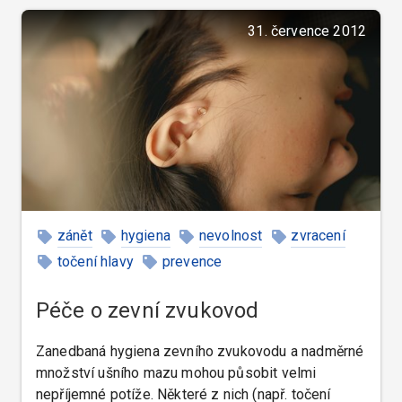
31. července 2012
zánět
hygiena
nevolnost
zvracení
točení hlavy
prevence
Péče o zevní zvukovod
Zanedbaná hygiena zevního zvukovodu a nadměrné
množství ušního mazu mohou působit velmi
nepříjemné potíže. Některé z nich (např. točení