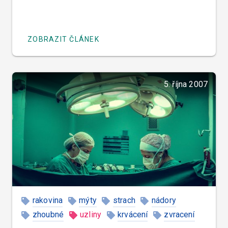
ZOBRAZIT ČLÁNEK
5. října 2007
rakovina
mýty
strach
nádory
zhoubné
uzliny
krvácení
zvracení