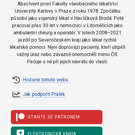
Absolvent první Fakulty všeobecného lékařství
Univerzity Karlovy v Praze z roku 1978. Zpočátku
působil jako vojenský lékař v Havlíčkově Brodě. Poté
pracoval přes 30 let v nemocnici v Litoměřicích jako
ambulantní chirurg a operatér. V letech 2008–2021
jezdil po Severočeském kraji jako lékař rychlé
lékařské pomoci. Nyní doprovází pacienty, kteří utrpěli
vážný úraz nebo závazně onemocněli mimo ČR.
Pečuje o ně při jejich návratu do vlasti.
Historie tohoto webu
Jak podpořit Pralék
STAŇTE SE PATRONEM
ELEKTRONICKÁ KNIHA