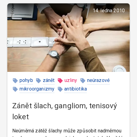
14. ledna 2010
pohyb
zánět
uzliny
neúrazové
mikroorganizmy
antibiotika
Zánět šlach, gangliom, tenisový
loket
Neúměrná zátěž šlachy může způsobit nadměrnou