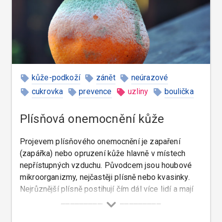
kůže-podkoží
zánět
neúrazové
cukrovka
prevence
uzliny
boulička
Plísňová onemocnění kůže
Projevem plísňového onemocnění je zapaření
(zapářka) nebo opruzení kůže hlavně v místech
nepřístupných vzduchu. Původcem jsou houbové
mikroorganizmy, nejčastěji plísně nebo kvasinky.
Nejrůznější plísně postihují čím dál více lidí a mají
nejrůznější projevy.