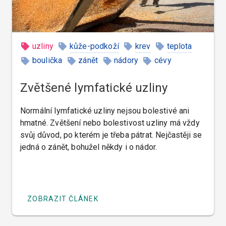
uzliny
kůže-podkoží
krev
teplota
boulička
zánět
nádory
cévy
Zvětšené lymfatické uzliny
Normální lymfatické uzliny nejsou bolestivé ani
hmatné. Zvětšení nebo bolestivost uzliny má vždy
svůj důvod, po kterém je třeba pátrat. Nejčastěji se
jedná o zánět, bohužel někdy i o nádor.
ZOBRAZIT ČLÁNEK