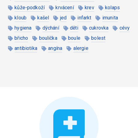
kůže-podkoží
krvácení
krev
kolaps
kloub
kašel
jed
infarkt
imunita
hygiena
dýchání
děti
cukrovka
cévy
břicho
boulička
boule
bolest
antibiotika
angína
alergie