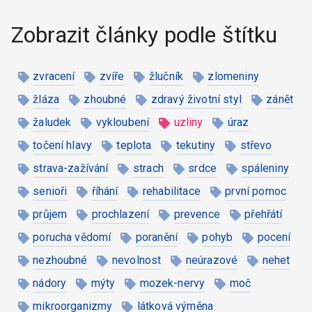
Zobrazit články podle štítku
zvracení
zvíře
žlučník
zlomeniny
žláza
zhoubné
zdravý životní styl
zánět
žaludek
vykloubení
uzliny
úraz
točení hlavy
teplota
tekutiny
střevo
strava-zažívání
strach
srdce
spáleniny
senioři
říhání
rehabilitace
první pomoc
průjem
prochlazení
prevence
přehřátí
porucha vědomí
poranění
pohyb
pocení
nezhoubné
nevolnost
neúrazové
nehet
nádory
mýty
mozek-nervy
moč
mikroorganizmy
látková výměna