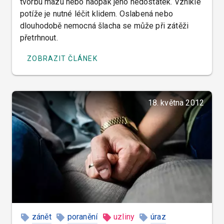
tvorbu mazu nebo naopak jeho nedostatek. Vzniklé
potíže je nutné léčit klidem. Oslabená nebo
dlouhodobě nemocná šlacha se může při zátěži
přetrhnout.
ZOBRAZIT ČLÁNEK
18. května 2012
zánět
poranění
uzliny
úraz