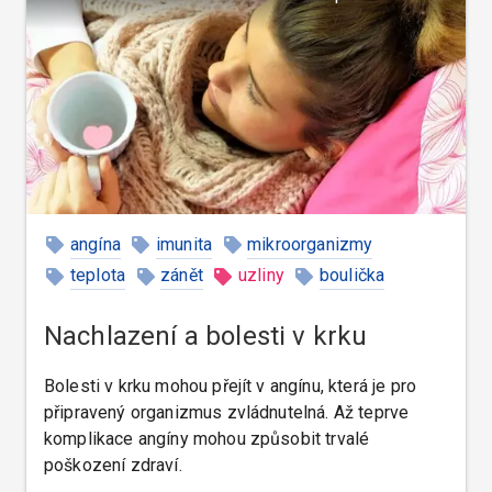
angína
imunita
mikroorganizmy
teplota
zánět
uzliny
boulička
prevence
Nachlazení a bolesti v krku
Bolesti v krku mohou přejít v angínu, která je pro
připravený organizmus zvládnutelná. Až teprve
komplikace angíny mohou způsobit trvalé
poškození zdraví.