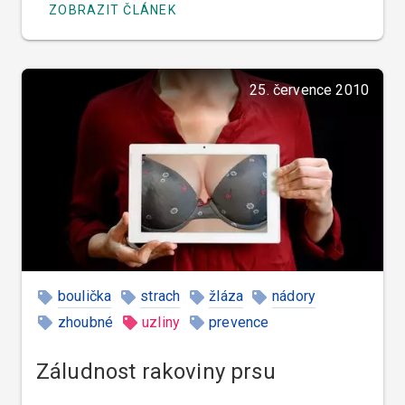
ZOBRAZIT ČLÁNEK
25. července 2010
boulička
strach
žláza
nádory
zhoubné
uzliny
prevence
Záludnost rakoviny prsu