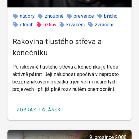
nádory
zhoubné
prevence
břicho
strach
uzliny
krvácení
zvracení
Rakovina tlustého střeva a
konečníku
Po rakovině tlustého střeva a konečníku je třeba
aktivně pátrat. Její záludnost spočívá v naprosto
bezpříznakovém počátku a jen velmi neurčitých
projevech i při již plně rozvinutém onemocnění.
ZOBRAZIT ČLÁNEK
9. prosince 2008